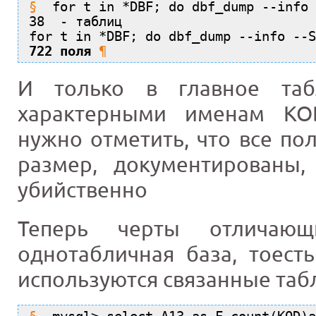
for t in *DBF; do dbf_dump --info 
38  - таблиц
for t in *DBF; do dbf_dump --info --S
722 поля
И только в главное таб
характерными именам KOD
нужно отметить, что все пол
размер, документированы
убийственно
Теперь черты отличаю
однотабличная база, тоест
используются связанные та