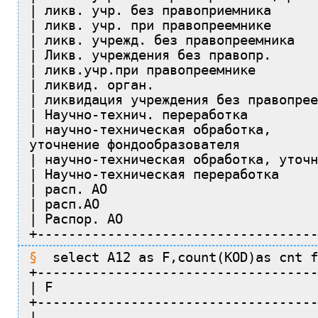
| ликв. учр. без правоприемника      
| ликв. учр. при правопреемнике      
| ликв. учрежд. без правопреемника   
| Ликв. учреждения без правопр.      
| ликв.учр.при правопреемнике        
| ликвид. орган.                     
| ликвидация учреждения без правопрее
| Научно-технич. переработка         
| научно-техническая обработка,
уточнение фондообразователя          
| научно-техническая обработка, уточн
| Научно-техническая переработка     
| расп. АО                           
| расп.АО                            
| Распор. АО                         
+------------------------------------
select A12 as F,count(KOD)as cnt f
+------------------------------------
| F                                  
+------------------------------------
|                                    