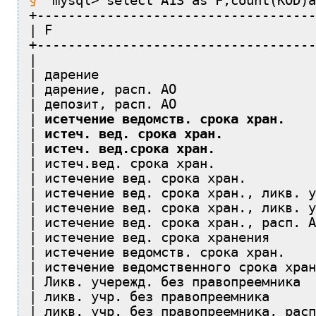
mysql> select A13 as F,count(KOD)a
+------------------------------------
| F                                  
+------------------------------------
|                                    
| дарение                            
| дарение, расп. АО                  
| депозит, расп. АО                  
|
 исетчение ведомств. срока хран.  
  
| 
истеч. вед. срока хран. 
           
| 
истеч. вед.срока хран.
             
| истеч.вед. срока хран.             
| истечение вед. срока хран.         
| истечение вед. срока хран., ликв. у
| истечение вед. срока хран., ликв. у
| истечение вед. срока хран., расп. А
| истечение вед. срока хранения      
| истечение ведомств. срока хран.    
| истечение ведомственного срока хран
| Ликв. учережд. без правопреемника  
| ликв. учр. без правопреемника      
| ликв. учр. без правопреемника, расп