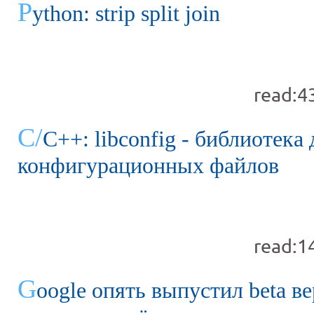
P
ython: strip split join
read:4
С/
C++: libconfig - библиотека
конфигурационных файлов
read:1
G
oogle опять выпустил beta в