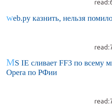
read:
w
eb.py казнить, нельзя помил
read:
M
S IE сливает FF3 по всему м
Opera по РФии
read: