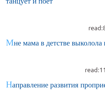
танцует и поёт
read:
М
не мама в детстве выколола 
read:1
Н
аправление развития пропри