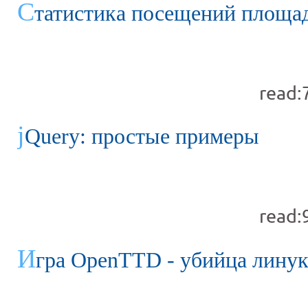
С
татистика посещений площа
read:
j
Query: простые примеры
read:
И
гра OpenTTD - убийца лину