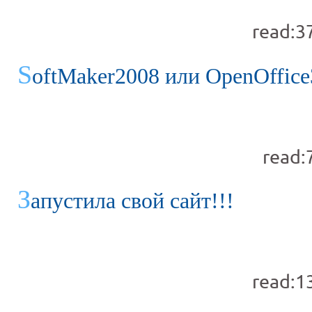
read:3
S
oftMaker2008 или OpenOffice
read:
З
апустила свой сайт!!!
read:1