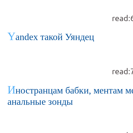
read:
Y
andex такой Уяндец
read:
И
ностранцам бабки, ментам м
анальные зонды