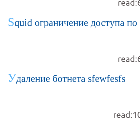
read:
S
quid ограничение доступа по
read:
У
даление ботнета sfewfesfs
read:1