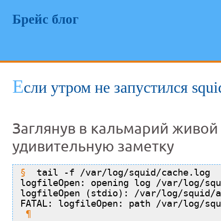
Брейс блог
Е
сли утром не запустился squi
Заглянув в кальмарий живой
удивительную заметку
tail -f /var/log/squid/cache.log
logfileOpen: opening log /var/log/squ
logfileOpen (stdio): /var/log/squid/a
FATAL: logfileOpen: path /var/log/squ