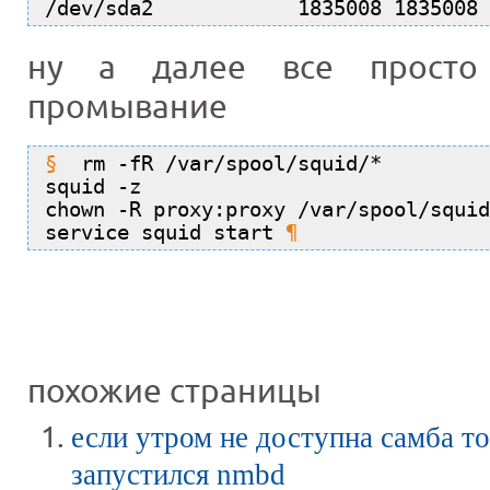
/dev/sda2            1835008 1835008 
ну а далее все просто
промывание
rm -fR /var/spool/squid/*
squid -z
chown -R proxy:proxy /var/spool/squid
service squid start
похожие страницы
если утром не доступна самба то
запустился nmbd