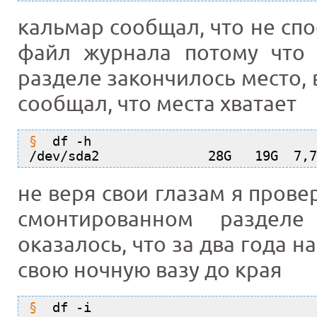
кальмар сообщал, что не сп
файл журнала потому что
разделе закончилось место, 
сообщал, что места хватает
df -h
/dev/sda2              28G   19G  7,7
не веря свои глазам я пров
смонтированном раздел
оказалось, что за два года 
свою ночную вазу до края
df -i