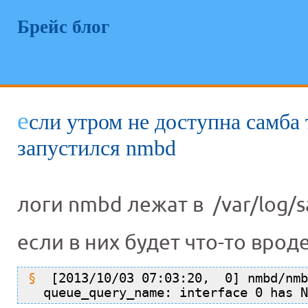
Брейс блог
е
сли утром не доступна самба 
запустился nmbd
логи nmbd лежат в /var/log/
если в них будет что-то врод
[2013/10/03 07:03:20,  0] nmbd/nmb
  queue_query_name: interface 0 has N