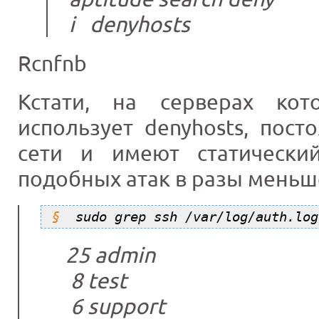
i denyhosts
Rcnfnb
Кстати, на серверах ко
использует denyhosts, пос
сети и имеют статически
подобных атак в разы меньш
sudo grep ssh /var/log/auth.log
25 admin
8 test
6 support