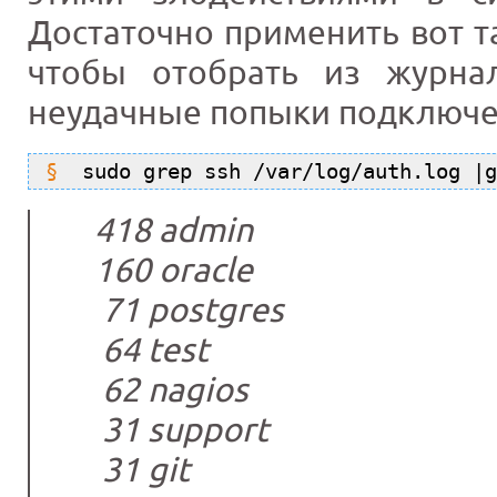
Достаточно применить вот т
чтобы отобрать из журна
неудачные попыки подключе
sudo grep ssh /var/log/auth.log |g
418 admin
160 oracle
71 postgres
64 test
62 nagios
31 support
31 git