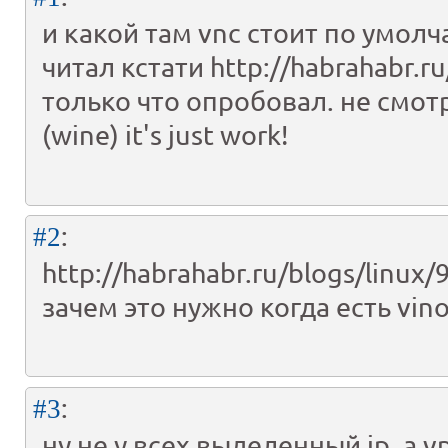
и какой там vnc стоит по умол
читал кстати http://habrahabr.ru
только что опробовал. не смот
(wine) it's just work!
:
#2
http://habrahabr.ru/blogs/linux
зачем это нужно когда есть vino
:
#3
ну не у всех выделенный ip. а v