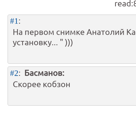
read:
:
#1
На первом снимке Анатолий К
установку... " )))
:
Басманов:
#2
Скорее кобзон