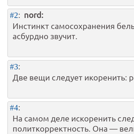
:
nord:
#2
Инстинкт самосохранения бел
асбурдно звучит.
:
#3
Две вещи следует икоренить: ра
:
#4
На самом деле искоренить сле
политкорректность. Она — вел