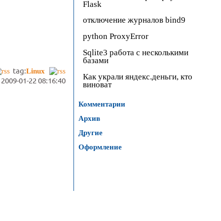
Flask
отключение журналов bind9
python ProxyError
Sqlite3 работа с несколькими
базами
tag:
Linux
Как украли яндекс.деньги, кто
2009-01-22 08:16:40
виноват
Комментарии
Архив
Другие
Оформление