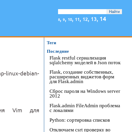
,
,
,
,
,
,
14
13
12
11
10
8
9
Теги
Последние
Flask restful сериализация
sqlalchemy моделей в Json поток
Flask, создание собственных,
p-linux-debian-
расширенных виджетов форм
для Flask.admin
Сброс пароля на Windows server
2012
Flask.admin FileAdmin проблема
ия Vim для
с локалями
Python: сортировка списков
Отключаем csrt проверку во