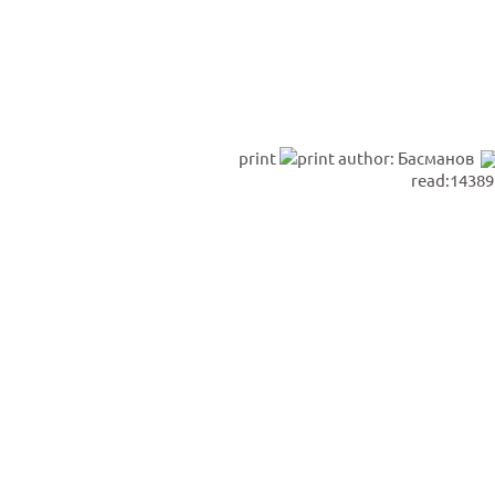
print
author: Басманов
read:14389